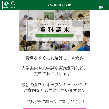
SEISA DOHTO UNIVERSITY
ENGLISH
/
CHINESE
検索
資料をすぐにお届けします☆彡
大学案内や入学試験実施要項など、
無料でお届けします！
最新の資料やオープンキャンパスの
ご案内なども同封していますので
ぜひお手に取ってご覧ください♪