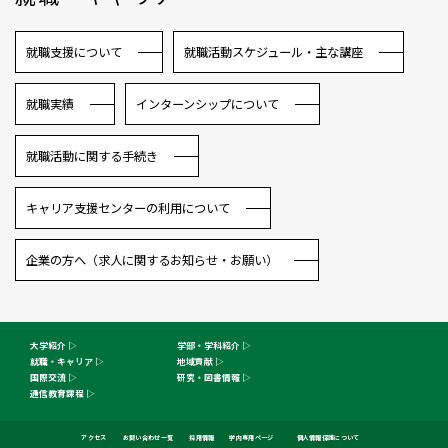
就職支援について
就職活動スケジュール・主な講座
就職実績
インターンシップについて
就職活動に関する手続き
キャリア支援センターの利用について
企業の方へ（求人に関するお知らせ・お願い）
大学紹介
学部・学科紹介
就職・キャリア
地域貢献
国際交流
研究・図書情報
通信教育課程
オープン
ご寄付の
受験生WEB
資料請求
キャンパス
お願い
アクセス
お問い合わせ一覧
採用情報
学内専用ページ
個人情報保護について