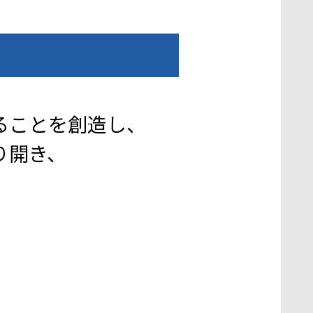
ることを創造し、
り開き、
。