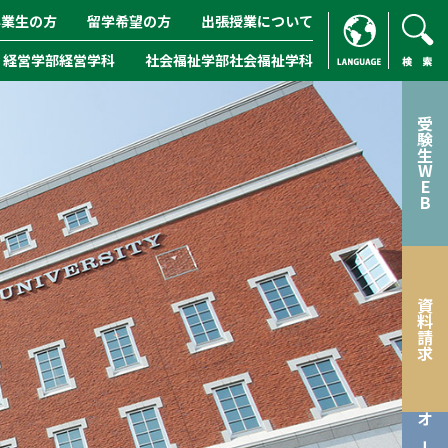
卒業生の方
留学希望の方
出張授業について
経営学部経営学科
社会福祉学部社会福祉学科
ENGLISH
/
CHINESE
検索
受験生WEB
資料請求