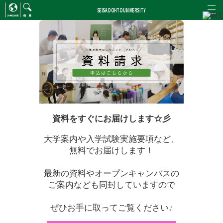
SEISA DOHTO UNIVERSITY
ENGLISH
/
CHINESE
検索
資料をすぐにお届けします☆彡
大学案内や入学試験実施要項など、
無料でお届けします！
最新の資料やオープンキャンパスの
ご案内なども同封していますので
ぜひお手に取ってご覧ください♪