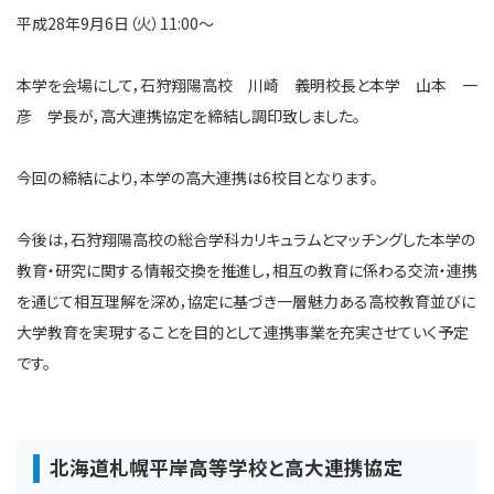
平成28年9月6日（火）11:00～
本学を会場にして，石狩翔陽高校 川崎 義明校長と本学 山本 一
彦 学長が，高大連携協定を締結し調印致しました。
今回の締結により，本学の高大連携は6校目となります。
今後は，石狩翔陽高校の総合学科カリキュラムとマッチングした本学の
教育・研究に関する情報交換を推進し，相互の教育に係わる交流・連携
を通じて相互理解を深め，協定に基づき一層魅力ある高校教育並びに
大学教育を実現することを目的として連携事業を充実させていく予定
です。
北海道札幌平岸高等学校と高大連携協定