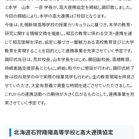
と本学 山本 一彦 学長が，高大連携協定を締結し調印致しました。
今回の締結により，本学の高大連携は7校目となります。
今後は，札幌新陽高等学校の授業カリキュラムに基づき，本学の教育・
研究に関する情報交換を推進し，相互の教育に係わる交流・連携を通
じて相互理解を深め，協定に基づき一層魅力ある高校教育並びに大学
教育を実現することを目的として連携事業を充実させていく予定です。
調印式当日は，荒井校長，山本学長をはじめ，櫛田副校長，高橋教頭，
柿崎進路支援部長とともに，終始，和やかに懇談が行われ，調印式終了
後は校内見学の中で実際の授業見学も行われ，生の教育現場を拝見さ
せていただき，大変有意義で貴重な時間を過ごさせていただきました。
これからの連携活動への期待が大きく広がるものとして，連携事業を充
実させていく予定です。
北海道石狩翔陽高等学校と高大連携協定