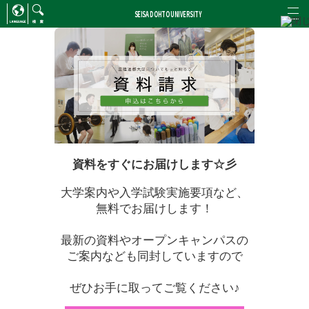
SEISA DOHTO UNIVERSITY
ENGLISH
/
CHINESE
検索
資料をすぐにお届けします☆彡
大学案内や入学試験実施要項など、
無料でお届けします！
最新の資料やオープンキャンパスの
ご案内なども同封していますので
ぜひお手に取ってご覧ください♪