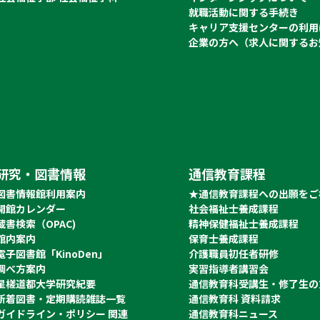
就職活動に関する手続き
キャリア支援センターの利用
企業の方へ（求人に関するお
研究・図書情報
通信教育課程
図書情報館利用案内
★通信教育課程への出願をご
開館カレンダー
社会福祉士養成課程
蔵書検索（OPAC)
精神保健福祉士養成課程
館内案内
保育士養成課程
電子図書館「KinoDen」
介護職員初任者研修
調べ方案内
実習指導者講習会
星槎道都大学研究紀要
通信教育科受講生・修了生の
新着図書・定期購読雑誌一覧
通信教育科 資料請求
ガイドライン・ポリシー 関連
通信教育科ニュース