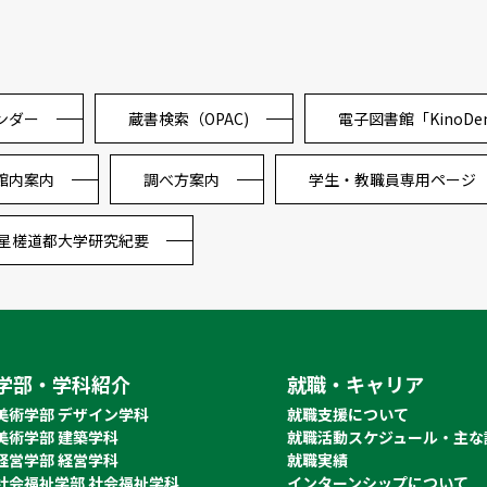
ンダー
蔵書検索（OPAC)
電子図書館「KinoDe
館内案内
調べ方案内
学生・教職員専用ページ
星槎道都大学研究紀要
学部・学科紹介
就職・キャリア
美術学部 デザイン学科
就職支援について
美術学部 建築学科
就職活動スケジュール・主な
経営学部 経営学科
就職実績
社会福祉学部 社会福祉学科
インターンシップについて