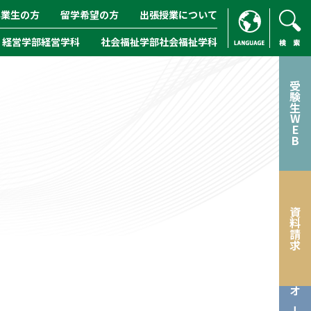
卒業生の方
留学希望の方
出張授業について
経営学部経営学科
社会福祉学部社会福祉学科
ENGLISH
/
CHINESE
検索
受験生WEB
資料請求