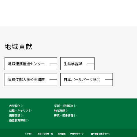
地域貢献
地域連携推進センター
生涯学習課
星槎道都大学公開講座
日本ボールパーク学会
大学紹介
学部・学科紹介
就職・キャリア
地域貢献
国際交流
研究・図書情報
通信教育課程
オープン
ご寄付の
受験生WEB
資料請求
キャンパス
お願い
アクセス
お問い合わせ一覧
採用情報
学内専用ページ
個人情報保護について