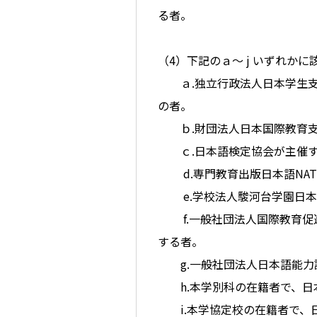
る者。
（4）下記のａ～ j いずれか
ａ.独立行政法人日本学生支援
の者。
ｂ.財団法人日本国際教育支援
ｃ.日本語検定協会が主催するJ
d.専門教育出版日本語NAT-
e.学校法人駿河台学園日本語能
f.一般社団法人国際教育促進
する者。
g.一般社団法人日本語能力試
h.本学別科の在籍者で、日本
i.本学協定校の在籍者で、日