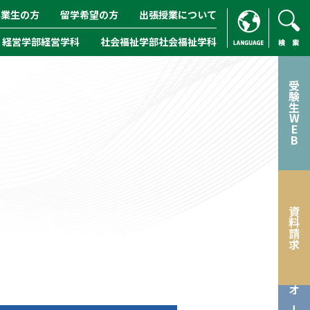
卒業生の方
留学希望の方
出張授業について
経営学部経営学科
社会福祉学部社会福祉学科
ENGLISH
/
CHINESE
検索
受験生WEB
資料請求