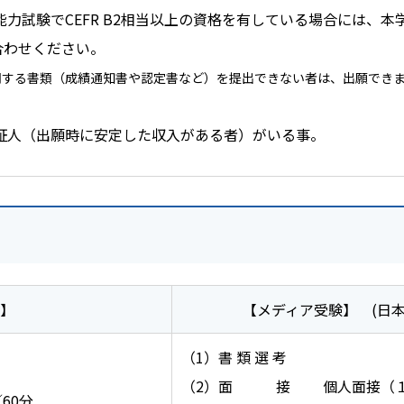
試験でCEFR B2相当以上の資格を有している場合には、本学国際
い合わせください。
明する書類（成績通知書や認定書など）を提出できない者は、出願でき
証人（出願時に安定した収入がある者）がいる事。
】
【メディア受験】 (日
（1）書 類 選 考
（2）面 接 個人面接（１人
60分