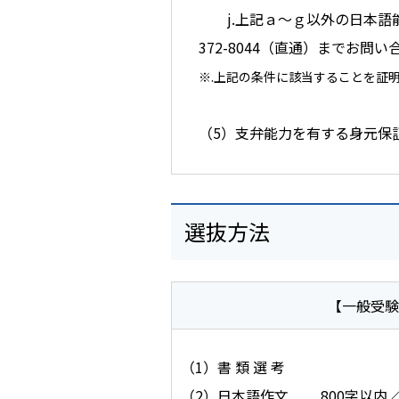
j.上記ａ～ｇ以外の日本語能力
372-8044（直通）までお問
※.上記の条件に該当することを証
（5）支弁能力を有する身元保
選抜方法
【一般受験
（1）書 類 選 考
（2）日本語作文 800字以内／