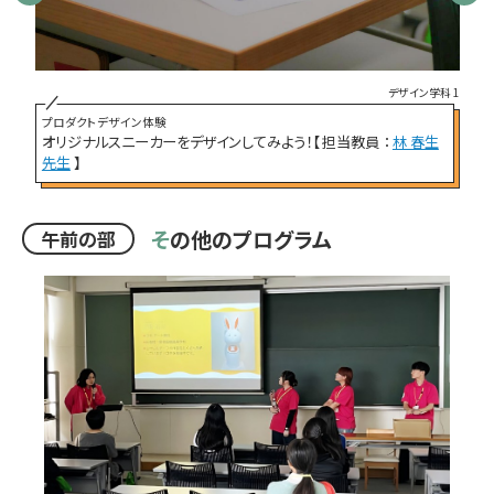
科 3
デザイン学科 1
】
イ
プロダクトデザイン体験
想
オリジナルスニーカーをデザインしてみよう！【 担当教員 ：
林 春生
而
先生
】
そ
の他のプログラム
午前の部