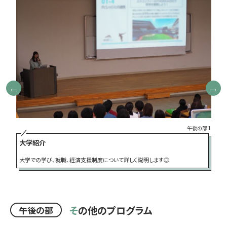
午後の部 1
大学紹介
部 2
入
大学での学び、就職、経済支援制度について詳しく説明します◎
本
そ
の他のプログラム
午後の部