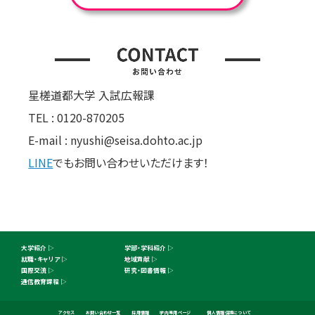
星槎道都大学 入試広報課
TEL : 0120-870205
E-mail : nyushi@seisa.dohto.ac.jp
LINE
でもお問い合わせいただけます！
大学紹介
学部・学科紹介
就職・キャリア
地域貢献
国際交流
研究・図書情報
通信教育課程
オープン
ご寄付の
受験生WEB
資料請求
キャンパス
お願い
アクセス
お問い合わせ一覧
採用情報
学内専用ページ
個人情報保護について