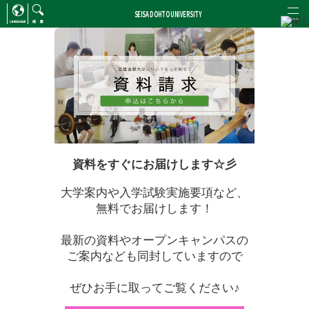
SEISA DOHTO UNIVERSITY
ENGLISH
/
CHINESE
検索
資料をすぐにお届けします☆彡
大学案内や入学試験実施要項など、
無料でお届けします！
最新の資料やオープンキャンパスの
ご案内なども同封していますので
ぜひお手に取ってご覧ください♪