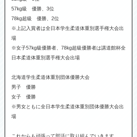
57kg
級 優勝、
3
位
78kg
超級 優勝、
2
位
※
上記入賞者は全日本学生柔道体重別選手権大会出
場
※
女子
57kg
級優勝者、
78kg
超級優勝者は講道館杯全
日本柔道体重別選手権大会出場
北海道学生柔道体重別団体優勝大会
男子 優勝
女子 優勝
※
男女ともに全日本学生柔道体重別団体優勝大会出
場
これからも頑張って部活に取り組んでいきます。