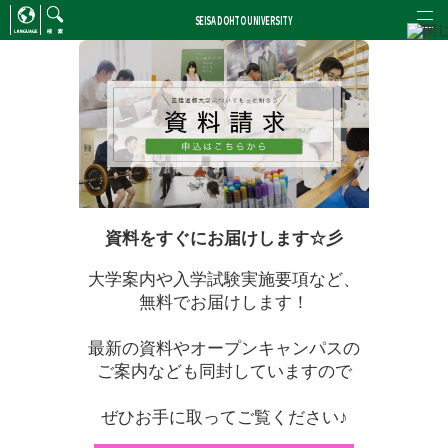
SEISA DOHTO UNIVERSITY
ENGLISH
/
CHINESE
検索
資料をすぐにお届けします☆彡
大学案内や入学試験実施要項など、
無料でお届けします！
最新の資料やオープンキャンパスの
ご案内なども同封していますので
ぜひお手に取ってご覧ください♪