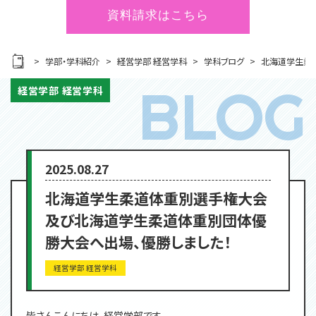
資料請求はこちら
学部・学科紹介
経営学部 経営学科
学科ブログ
北海道学生柔
経営学部 経営学科
2025.08.27
北海道学生柔道体重別選手権大会
及び北海道学生柔道体重別団体優
勝大会へ出場、優勝しました！
経営学部 経営学科
皆さんこんにちは、経営学部です。