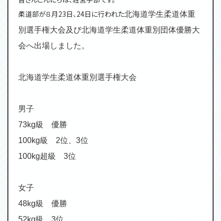
柔道部が８月23日、24日に行われた
北海道学生柔道体重
別選手権大会及び
北海道学生柔道体重別団体優勝大
会へ出場しました。
北海道学生柔道体重別選手権大会
男子
73kg
級 優勝
100kg
級
2
位、
3
位
100kg
超級
3
位
女子
48kg
級 優勝
52kg
級
3
位