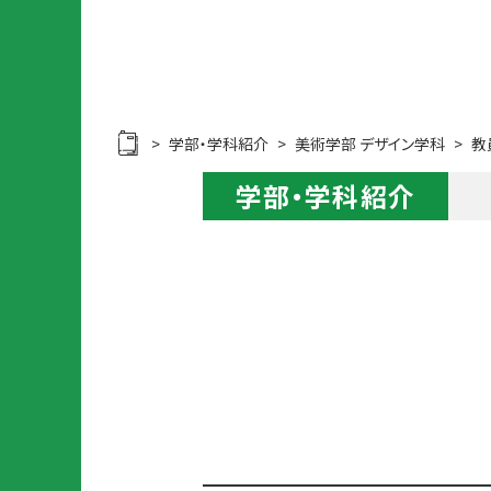
ー
部
部
プ
・
・
学
ン
学
科
キ
科
進
ャ
紹
路
ン
介
学部・学科紹介
美術学部 デザイン学科
教
チ
ト
パ
ャ
ッ
ス
学部・学科紹介
ー
プ
ト
進
学
メ
相
ジ
談
ャ
ー
会
・
プ
ロ
美
グ
術
ラ
学
ム
部