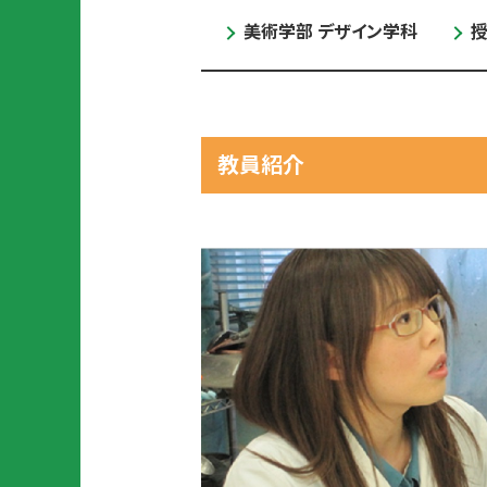
＋
デ
美術学部 デザイン学科
サ
ザ
ブ
イ
メ
ン
ジ
学
ャ
科
ー
教員紹介
・
プ
ロ
グ
ラ
ム
美
出
術
張
学
授
部
業
建
に
築
つ
学
い