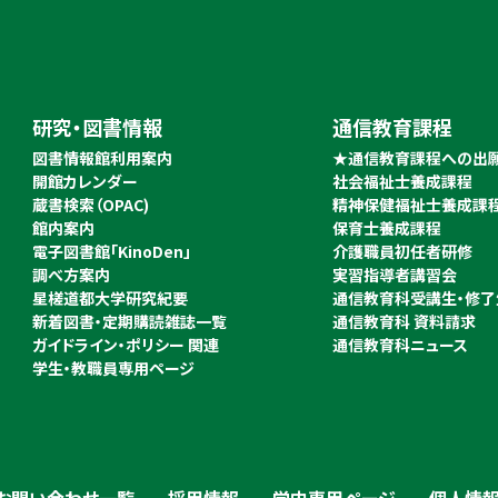
研究・図書情報
通信教育課程
図書情報館利用案内
★通信教育課程への出
開館カレンダー
社会福祉士養成課程
蔵書検索（OPAC)
精神保健福祉士養成課
館内案内
保育士養成課程
電子図書館「KinoDen」
介護職員初任者研修
調べ方案内
実習指導者講習会
星槎道都大学研究紀要
通信教育科受講生・修了
新着図書・定期購読雑誌一覧
通信教育科 資料請求
ガイドライン・ポリシー 関連
通信教育科ニュース
学生・教職員専用ページ
お問い合わせ一覧
採用情報
学内専用ページ
個人情報