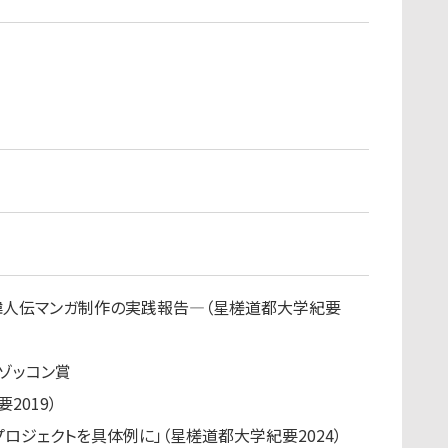
偉人伝マンガ制作の実践報告―（星槎道都大学紀要
長ゾッコン賞
2019）
ロジェクトを具体例に」（星槎道都大学紀要2024）