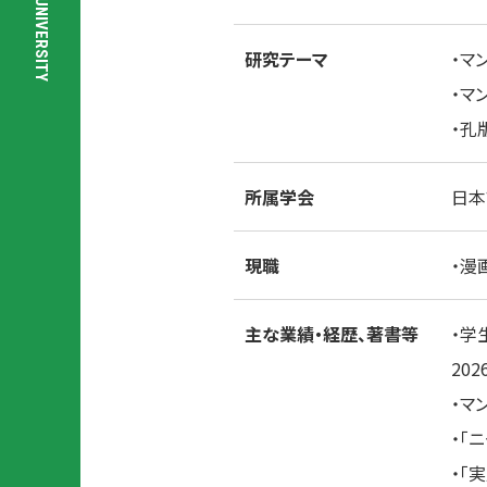
福
通
祉
信
研究テーマ
・マ
学
教
部
育
・マ
社
）
会
と
・孔
福
の
祉
教
学
職
所属学会
日本
科
特
別
プ
現職
・漫
ロ
グ
ラ
主な業績・経歴、著書等
・学
ム
202
・マ
・「
・「
保
ア
お
個