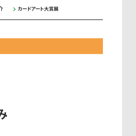
介
カードアート大賞展
み