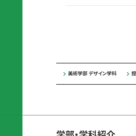
護
ク
問
人
者
セ
い
情
の
ス
合
報
方
わ
保
へ
せ
護
一
に
覧
つ
い
美術学部 デザイン学科
て
学部・学科紹介