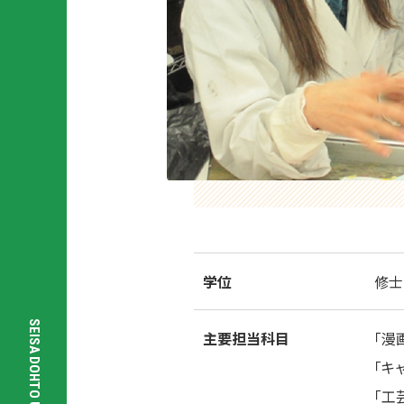
科
て
教
経
職
営
養
学
成
部
課
経
程
営
に
学
つ
科
い
て
連
学位
修士
携
校
星
SEISA DOHTO UNIVERSITY
主要担当科目
「漫
槎
大
｢キ
社
学
｢工
会
（