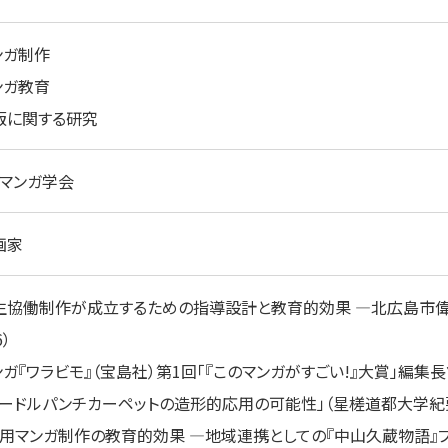
ンガ制作
ンガ教育
版に関する研究
マンガ学会
画家
生協働制作が成立するための指導設計と教育的効果 ―北広島市
6）
ンガ『ワラビモ』（宝島社）第1回「『このマンガがすごい!』大賞」編集
ニードルパンチカーペットの造形的応用の可能性」（星槎道都大学紀要
実用マンガ制作の教育的効果 ―地域連携としての『中山久蔵物語』プ