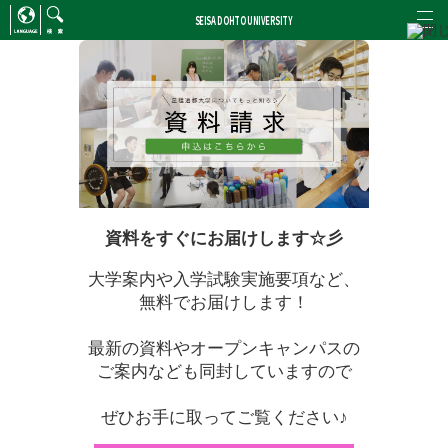
SEISA DOHTO UNIVERSITY
ENGLISH
/
CHINESE
検索
資料をすぐにお届けします☆彡
大学案内や入学試験実施要項など、
無料でお届けします！
最新の資料やオープンキャンパスの
ご案内なども同封していますので
ぜひお手に取ってご覧ください♪