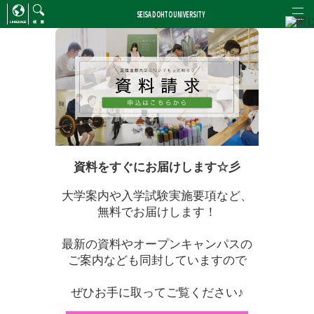
SEISA DOHTO UNIVERSITY
ENGLISH
/
CHINESE
検索
資料をすぐにお届けします☆彡
大学案内や入学試験実施要項など、
無料でお届けします！
最新の資料やオープンキャンパスの
ご案内なども同封していますので
ぜひお手に取ってご覧ください♪