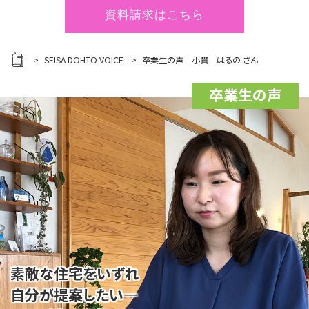
資料請求はこちら
SEISA DOHTO VOICE
卒業生の声 小貫 はるの さん
卒業生の声
素敵な住宅をいずれ
自分が提案したい―