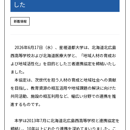
した
新着情報
2026
年
6
月
17
日（水）、星槎道都大学は、北海道北広島
西高等学校および北海道医療大学と、「地域人材の育成お
よび地域活性化」を目的とした三者連携協定を締結いたし
ました。
本協定は、次世代を担う人材の育成と地域社会への貢献
を目指し、教育資源の相互活用や地域課題の解決に向けた
共同活動、施設の相互利用など、幅広い分野での連携を推
進するものです。
本学は
2013
年
7
月に北海道北広島西高等学校と連携協定を
締結し、
10
年以上にわたり連携を深めてまいりました。こ