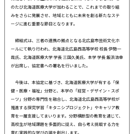
のたび北海道医療大学が加わることで、これまでの取り組
みをさらに発展させ、地域とともに未来を創る新たなステ
ージに進む重要な節目となります。
締結式は、三者の連携の拠点となる北広島市芸術文化ホ
ールにて執り行われ、北海道北広島西高等学校 校長 伊勢一
哉氏、北海道医療大学 学長 三国久美氏、本学 学長 飯浜浩幸
が出席し、協定書への署名を行いました。
今後は、本協定に基づき、北海道医療大学が有する「保
健・医療・福祉」分野と、本学の「経営・デザイン・スポ
ーツ」分野の専門性を融合し、北海道北広島西高等学校が
推進する探究学習「キタニシプロジェクト」やキャリア教
育を一層支援してまいります。分野横断型の教育を通じて、
高校生が地域課題を多面的に捉え、自ら考え挑戦する力を
育む実践的な学びの場を創出します。