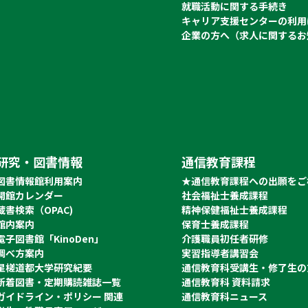
就職活動に関する手続き
キャリア支援センターの利用
企業の方へ（求人に関するお
研究・図書情報
通信教育課程
図書情報館利用案内
★通信教育課程への出願をご
開館カレンダー
社会福祉士養成課程
蔵書検索（OPAC)
精神保健福祉士養成課程
館内案内
保育士養成課程
電子図書館「KinoDen」
介護職員初任者研修
調べ方案内
実習指導者講習会
星槎道都大学研究紀要
通信教育科受講生・修了生の
新着図書・定期購読雑誌一覧
通信教育科 資料請求
ガイドライン・ポリシー 関連
通信教育科ニュース