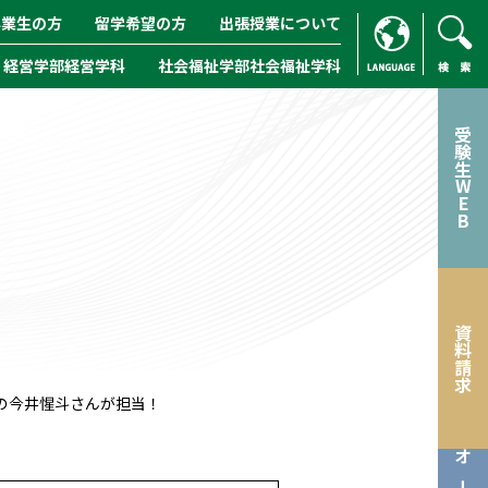
卒業生の方
留学希望の方
出張授業について
経営学部経営学科
社会福祉学部社会福祉学科
ENGLISH
/
CHINESE
検索
受験生WEB
資料請求
の今井惺斗さんが担当！