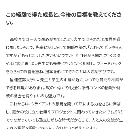
この経験で得た成長と、今後の目標を教えてくださ
い。
高校までは一人で進めがちでしたが、大学ではそれだと限界を感
じました。そこで、 先輩に話しかけて関係を築き、「これってどうやるん
ですか」「もっとこうした方がいいですか」と 自分から聞きに行くスタ
イルに変えました。先生にも先輩にもとにかく相談し、 フィードバック
をもらって改善を重ね、提案を形にできたことは大きな学びです。
星槎道都大学は、先生と学生の距離が近く、いつでも質問や相談が
できる環境があります。 縦のつながりも強く、学外コンペの情報や挑
戦の機会を得やすいのも魅力です。
これからは、クライアントの意見を聞いて形にする力をさらに伸ば
し、 誰かの役に立つ仕事やプロジェクトに関わっていきたいです。SNS
でつながっていても孤立しがちな時代だからこそ、
人と人の交流が生
まれる空間
を設計できる人になりたいと考えています。