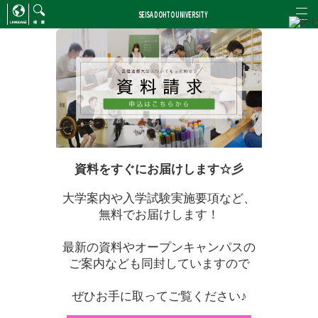
SEISA DOHTO UNIVERSITY
ENGLISH
/
CHINESE
検索
資料をすぐにお届けします☆彡
大学案内や入学試験実施要項など、
無料でお届けします！
最新の資料やオープンキャンパスの
ご案内なども同封していますので
ぜひお手に取ってご覧ください♪